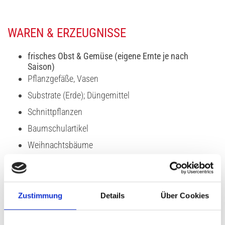
WAREN & ERZEUGNISSE
frisches Obst & Gemüse (eigene Ernte je nach
Saison)
Pflanzgefäße, Vasen
Substrate (Erde); Düngemittel
Schnittpflanzen
Baumschulartikel
Weihnachtsbäume
Obst- & Gemüsepflanzen
Beet- & Balkonpflanzen für jede Jahreszeit
Saatgut
Zustimmung
Details
Über Cookies
Stauden