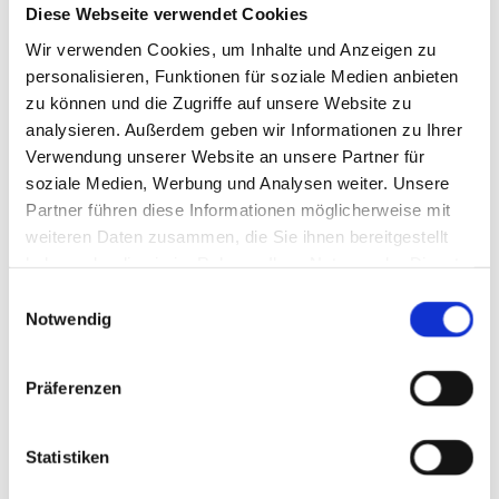
Geschenkgutscheine
Diese Webseite verwendet Cookies
Glückwunsch- & Trauerkarten & Briefmarken
Wir verwenden Cookies, um Inhalte und Anzeigen zu
personalisieren, Funktionen für soziale Medien anbieten
Zimmerpflanzen
zu können und die Zugriffe auf unsere Website zu
Kräuter- und Gewürzpflanzen
analysieren. Außerdem geben wir Informationen zu Ihrer
Exoten
Verwendung unserer Website an unsere Partner für
soziale Medien, Werbung und Analysen weiter. Unsere
FLORISTIK & DEKORATION
Partner führen diese Informationen möglicherweise mit
weiteren Daten zusammen, die Sie ihnen bereitgestellt
Hochzeitsschmuck
haben oder die sie im Rahmen Ihrer Nutzung der Dienste
gesammelt haben.
Einwilligungsauswahl
Blumenarrangement
Notwendig
Dekorationen von Kirchen, Hotels, Events &
Tagungen
Präferenzen
Trauerfloristik
Weihnachtsgestecke (Kränze)
Statistiken
Kranzbinderei (Grabgestecke u. v. m.)