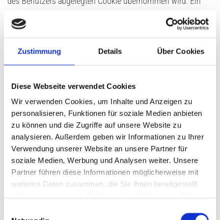
des Benutzers abgelegten Cookie übernommen wird. Ein
weiteres Beispiel ist das Cookie eines Warenkorbes im
Online-Shop. Der Online-Shop merkt sich die Artikel, die ein
Kunde in den virtuellen Warenkorb gelegt hat, über ein
Zustimmung
Details
Über Cookies
Cookie.
Die betroffene Person kann die Setzung von Cookies durch
unsere Internetseite jederzeit mittels einer entsprechenden
Diese Webseite verwendet Cookies
Einstellung des genutzten Internetbrowsers verhindern und
Wir verwenden Cookies, um Inhalte und Anzeigen zu
damit der Setzung von Cookies dauerhaft widersprechen.
personalisieren, Funktionen für soziale Medien anbieten
Ferner können bereits gesetzte Cookies jederzeit über einen
zu können und die Zugriffe auf unsere Website zu
analysieren. Außerdem geben wir Informationen zu Ihrer
Internetbrowser oder andere Softwareprogramme gelöscht
Verwendung unserer Website an unsere Partner für
werden. Dies ist in allen gängigen Internetbrowsern
soziale Medien, Werbung und Analysen weiter. Unsere
möglich. Deaktiviert die betroffene Person die Setzung von
Partner führen diese Informationen möglicherweise mit
Cookies in dem genutzten Internetbrowser, sind unter
weiteren Daten zusammen, die Sie ihnen bereitgestellt
Umständen nicht alle Funktionen unserer Internetseite
haben oder die sie im Rahmen Ihrer Nutzung der Dienste
vollumfänglich nutzbar.
gesammelt haben.
Einwilligungsauswahl