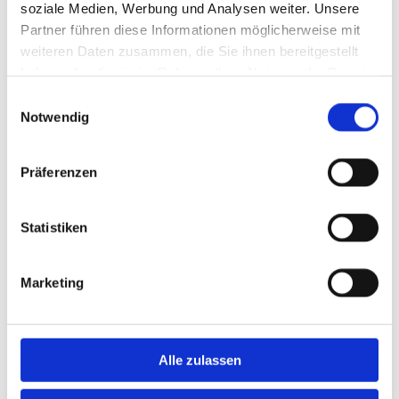
soziale Medien, Werbung und Analysen weiter. Unsere
Partner führen diese Informationen möglicherweise mit
weiteren Daten zusammen, die Sie ihnen bereitgestellt
haben oder die sie im Rahmen Ihrer Nutzung der Dienste
gesammelt haben.
Einwilligungsauswahl
Notwendig
GALERIE - ELKES
Präferenzen
BLUMENPARADIES -
Statistiken
LÖWENBERGER LAND
Marketing
Alle zulassen